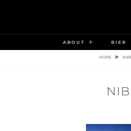
Skip
to
content
ABOUT
BIER
HOME
NIB
NI