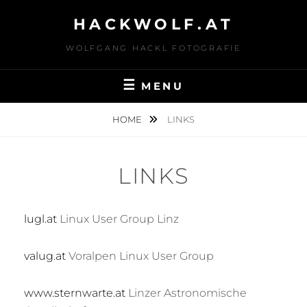
Skip
HACKWOLF.AT
to
content
WOLFGANG HACKL FOTOGRAFIE
MENU
HOME
LINKS
LINKS
lugl.at
Linux User Group Linz
valug.at
Voralpen Linux User Group
www.sternwarte.at
Linzer Astronomische