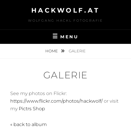
Skip
HACKWOLF.AT
to
content
WOLFGANG HACKL FOTOGRAFIE
MENU
HOME
GALERIE
GALERIE
See my photos on Flickr:
https://www.flickr.com/photos/hackwolf/
or visit
my
Pictrs Shop
« back to album