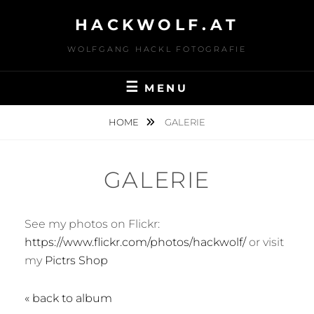
Skip
HACKWOLF.AT
to
content
WOLFGANG HACKL FOTOGRAFIE
MENU
HOME
GALERIE
GALERIE
See my photos on Flickr:
https://www.flickr.com/photos/hackwolf/
or visit
my
Pictrs Shop
« back to album