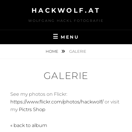
Skip
HACKWOLF.AT
to
content
WOLFGANG HACKL FOTOGRAFIE
MENU
HOME
GALERIE
GALERIE
See my photos on Flickr:
https://www.flickr.com/photos/hackwolf/
or visit
my
Pictrs Shop
« back to album