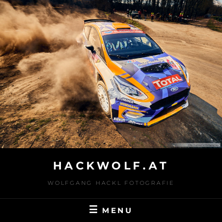
Skip
to
content
HACKWOLF.AT
WOLFGANG HACKL FOTOGRAFIE
MENU